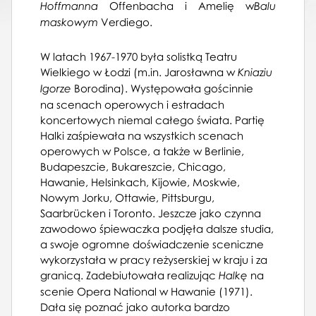
Warszawie, Straszny dwór
Offenbacha i Amelię w
Hoffmanna
Balu
16.02.1961, Państwowa Opera w
Verdiego.
maskowym
Warszawie, Halka
28.02.1961, Państwowa Opera w
W latach 1967-1970 była solistką Teatru
Warszawie, Carmen
Wielkiego w Łodzi (m.in. Jarosławna w
Kniaziu
03.03.1961, Państwowa Opera w
Borodina). Występowała gościnnie
Igorze
Warszawie, Trubadur
na scenach operowych i estradach
15.03.1961, Państwowa Opera w
koncertowych niemal całego świata. Partię
Warszawie, Carmen
Halki zaśpiewała na wszystkich scenach
18.04.1961, Państwowa Opera w
operowych w Polsce, a także w Berlinie,
Warszawie, André Chénier
Budapeszcie, Bukareszcie, Chicago,
22.04.1961, Państwowa Opera w
Hawanie, Helsinkach, Kijowie, Moskwie,
Warszawie, André Chénier
Nowym Jorku, Ottawie, Pittsburgu,
25.04.1961, Państwowa Opera w
Saarbrücken i Toronto. Jeszcze jako czynna
Warszawie, André Chénier
zawodowo śpiewaczka podjęła dalsze studia,
27.04.1961, Państwowa Opera w
a swoje ogromne doświadczenie sceniczne
Warszawie, Carmen
wykorzystała w pracy reżyserskiej w kraju i za
05.05.1961, Państwowa Opera w
granicą. Zadebiutowała realizując
na
Halkę
Warszawie, André Chénier
scenie Opera National w Hawanie (1971).
06.05.1961, Państwowa Opera w
Dała się poznać jako autorka bardzo
Warszawie, Carmen