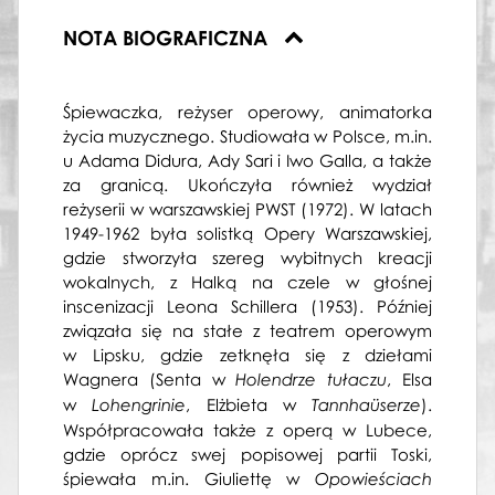
Warszawie, Aida
NOTA BIOGRAFICZNA
25.11.1960, Państwowa Opera w
Warszawie, Aida
27.11.1960, Państwowa Opera w
Warszawie, Halka
Śpiewaczka, reżyser operowy, animatorka
13.12.1960, Państwowa Opera w
życia muzycznego. Studiowała w Polsce, m.in.
Warszawie, Halka
u Adama Didura, Ady Sari i Iwo Galla, a także
26.12.1960, Państwowa Opera w
za granicą. Ukończyła również wydział
Warszawie, Tosca
reżyserii w warszawskiej PWST (1972). W latach
11.01.1961, Państwowa Opera w
1949-1962 była solistką Opery Warszawskiej,
Warszawie, Tosca
gdzie stworzyła szereg wybitnych kreacji
15.01.1961, Państwowa Opera w
wokalnych, z Halką na czele w głośnej
Warszawie, Aida
inscenizacji Leona Schillera (1953). Później
24.01.1961, Państwowa Opera w
związała się na stałe z teatrem operowym
Warszawie, Carmen
w Lipsku, gdzie zetknęła się z dziełami
28.01.1961, Państwowa Opera w
Wagnera (Senta w
, Elsa
Holendrze tułaczu
Warszawie, Tosca
w
, Elżbieta w
).
Lohengrinie
Tannhaüserze
05.02.1961, Państwowa Opera w
Współpracowała także z operą w Lubece,
Warszawie, Trubadur
gdzie oprócz swej popisowej partii Toski,
12.02.1961, Państwowa Opera w
śpiewała m.in. Giuliettę w
Opowieściach