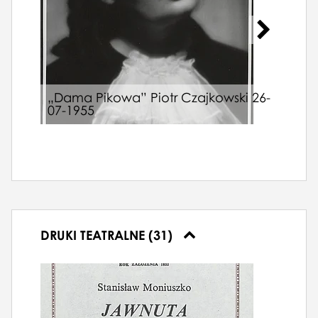
„Dama Pikowa” Piotr Czajkowski 26-
VII
07-1955
Woka
DRUKI TEATRALNE (31)