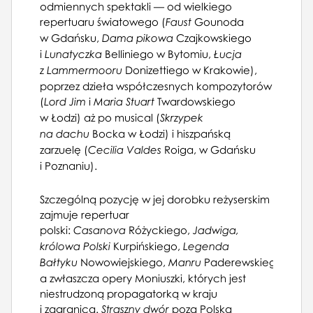
odmiennych spektakli — od wielkiego
11.05.1961, Państwowa Opera w
repertuaru światowego (
Gounoda
Faust
Warszawie, Halka
w Gdańsku,
Czajkowskiego
Dama pikowa
17.05.1961, Państwowa Opera w
i
Belliniego w Bytomiu,
Lunatyczka
Łucja
Warszawie, André Chénier
Donizettiego w Krakowie),
z Lammermooru
02.06.1961, Państwowa Opera w
poprzez dzieła współczesnych kompozytorów
Warszawie, Halka
(
i
Twardowskiego
Lord Jim
Maria Stuart
08.06.1961, Państwowa Opera w
w Łodzi) aż po musical (
Skrzypek
Warszawie, André Chénier
Bocka w Łodzi) i hiszpańską
na dachu
20.06.1961, Państwowa Opera w
zarzuelę (
Roiga, w Gdańsku
Warszawie, Straszny dwór
Cecilia Valdes
i Poznaniu).
25.06.1961, Państwowa Opera w
Warszawie, Halka
04.07.1961, Państwowa Opera w
Szczególną pozycję w jej dorobku reżyserskim
Warszawie, Halka
zajmuje repertuar
09.07.1961, Państwowa Opera w
polski:
Różyckiego,
Casanova
Jadwiga,
Warszawie, Straszny dwór
Kurpińskiego,
królowa Polski
Legenda
13.07.1961, Państwowa Opera w
Nowowiejskiego,
Paderewskiego,
Bałtyku
Manru
Warszawie, Trubadur
a zwłaszcza opery Moniuszki, których jest
16.07.1961, Państwowa Opera w
niestrudzoną propagatorką w kraju
Warszawie, André Chénier
i zagranicą.
poza Polską
Straszny dwór