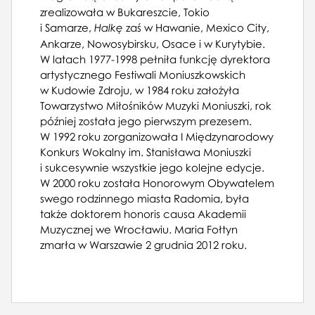
20.07.1961, Państwowa Opera w
zrealizowała w Bukareszcie, Tokio
Warszawie, Halka
i Samarze,
zaś w Hawanie, Mexico City,
Halkę
28.09.1961, Państwowa Opera w
Ankarze, Nowosybirsku, Osace i w Kurytybie.
Warszawie, André Chénier
W latach 1977-1998 pełniła funkcję dyrektora
08.10.1961, Państwowa Opera w
artystycznego Festiwali Moniuszkowskich
Warszawie, André Chénier
w Kudowie Zdroju, w 1984 roku założyła
22.10.1961, Państwowa Opera w
Towarzystwo Miłośników Muzyki Moniuszki, rok
Warszawie, André Chénier
później została jego pierwszym prezesem.
28.10.1961, Państwowa Opera w
W 1992 roku zorganizowała I Międzynarodowy
Warszawie, Hrabina
Konkurs Wokalny im. Stanisława Moniuszki
04.11.1961, Państwowa Opera w
i sukcesywnie wszystkie jego kolejne edycje.
Warszawie, Trubadur
W 2000 roku została Honorowym Obywatelem
11.11.1961, Państwowa Opera w
swego rodzinnego miasta Radomia, była
Warszawie, André Chénier
także doktorem honoris causa Akademii
30.11.1961, Państwowa Opera w
Muzycznej we Wrocławiu.
Maria Fołtyn
Warszawie, Hrabina
Reżyser,
Halka
,
26.10.1975
zmarła w Warszawie 2 grudnia 2012 roku.
20.12.1961, Państwowa Opera w
Reżyser,
Muzyka prym wiedzie, słowo
Warszawie, Hrabina
sekunduje
,
14.11.1976
23.01.1966, Teatr Wielki w Warszawie, Halka
Reżyser,
Kukiełki mistrza Piotra
,
14.11.1976
12.12.1968, Teatr Wielki w Warszawie, Aida
Reżyser,
Pajace
,
26.06.1977