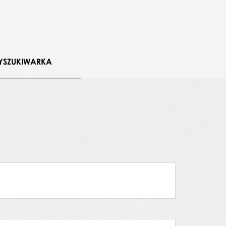
YSZUKIWARKA
 Malinowska
,
Jolanta Kowalczyk
,
Edyta