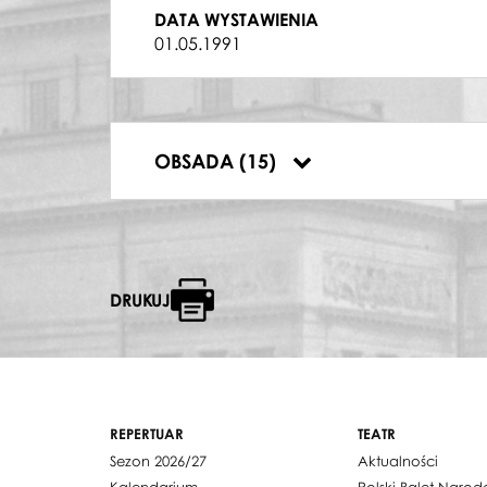
HILARION, LEŚNICZY
DATA WYSTAWIENIA
Bogusław Tużnik
01.05.1991
BERTA, MATKA GISELLE
Ewa Krasnodębska
PAS DE DEUX
Daria Dadun
,
Igor Iwanow
SOLO INSTRUMENTALNE ALTÓWKA
OBSADA (15)
Dorota Sroczyńska
DRUKUJ
REPERTUAR
TEATR
Sezon 2026/27
Aktualności
Kalendarium
Polski Balet Naro