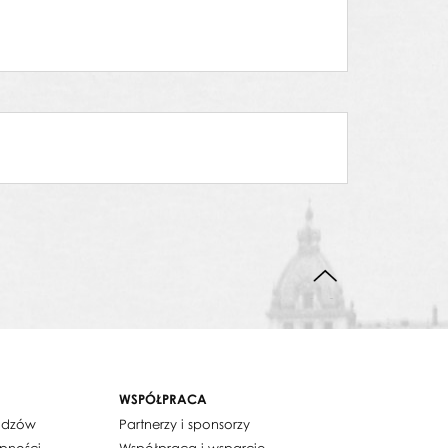
DO GÓRY STRONY
WSPÓŁPRACA
widzów
Partnerzy i sponsorzy
ępności
Współpraca i wsparcie