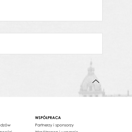
DO GÓRY STRONY
WSPÓŁPRACA
widzów
Partnerzy i sponsorzy
ępności
Współpraca i wsparcie