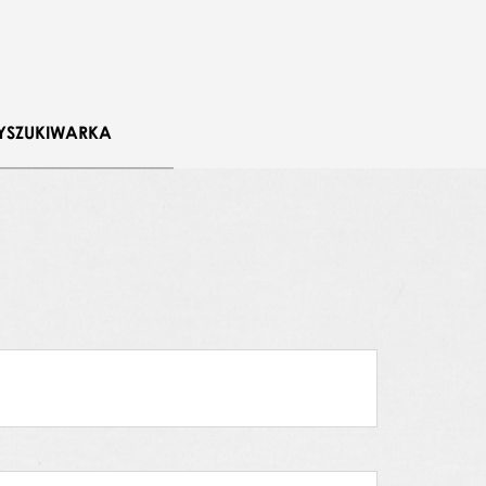
sztof Kalita
,
Marek Dyner
,
Wojciech
YSZUKIWARKA
ski
,
Krzysztof Słoń
,
Arkadiusz Stępień