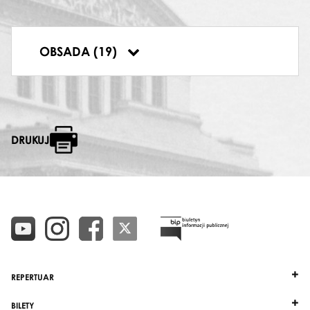
ŚPIEW, PRZY KOMINKU DOBRANOC
Jacek Parol
ŚPIEW, PRZY KOMINKU PRZĄŚNICZKA
OBSADA (19)
Grażyna Ciopińska
DRUKUJ
REPERTUAR
BILETY