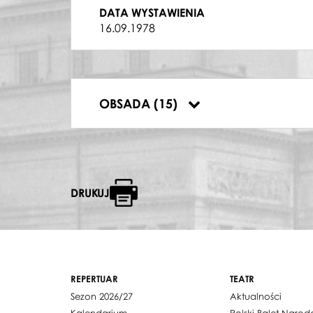
SZCZEPAN, PAN MŁODY
DATA WYSTAWIENIA
Jerzy Barankiewicz
16.09.1978
KUMA I
Anna Białecka
ORGANISTA, OJCIEC SZCZEPANA
Ryszard Krawucki
DRUHNA
OBSADA (15)
Renata Smukała
DRUKUJ
REPERTUAR
TEATR
Sezon 2026/27
Aktualności
Kalendarium
Polski Balet Naro