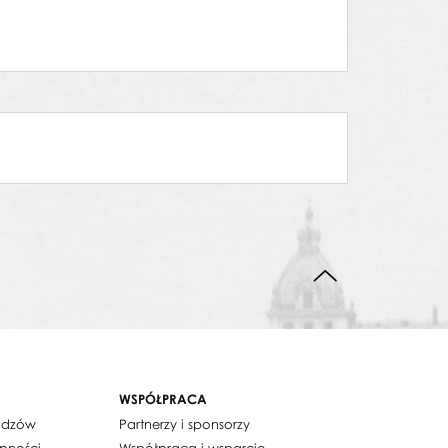
DO GÓRY STRONY
WSPÓŁPRACA
widzów
Partnerzy i sponsorzy
ępności
Współpraca i wsparcie