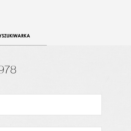
YSZUKIWARKA
978