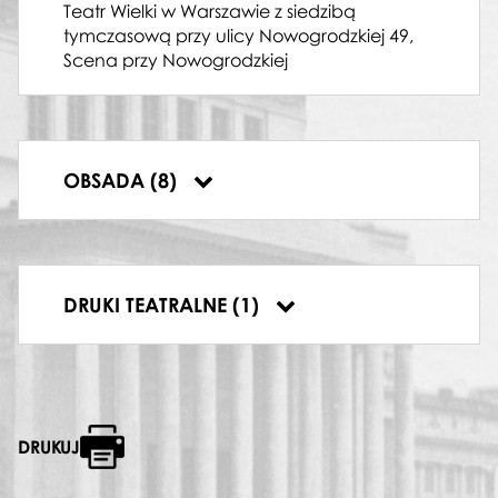
Teatr Wielki w Warszawie z siedzibą
ACHILLLAS
tymczasową przy ulicy Nowogrodzkiej 49,
Robert Młynarski
Scena przy Nowogrodzkiej
KLEOPATRA
Alina Bolechowska
SEKSTUS
Kazimierz Pustelak
NIRENUS
OBSADA (8)
Władysław Skoraczewski
Plakat. „Juliusz Cezar” Georg
DRUKI TEATRALNE (1)
Händel 28-04-1962
DRUKUJ