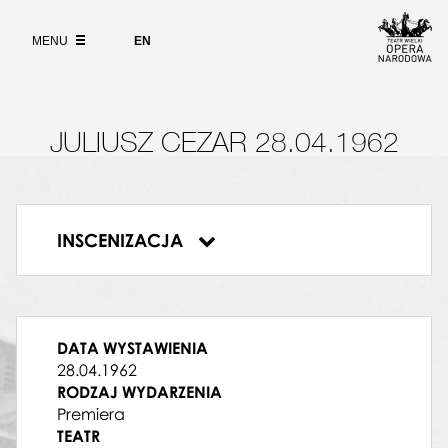
Wybierz
język
O PROJEKCIE
angielski
MENU
EN
WYSZUKIWARKA
JULIUSZ CEZAR 28.04.1962
INSCENIZACJA
Juliusz Cezar
DYRYGENT
Mieczysław Mierzejewski
JULIUSZ CEZAR
DATA WYSTAWIENIA
Antoni Dutkiewicz
28.04.1962
KORNELIA
RODZAJ WYDARZENIA
Barbara Miszel-Giardini
Premiera
PTOLOMEUSZ
TEATR
Kazimierz Walter