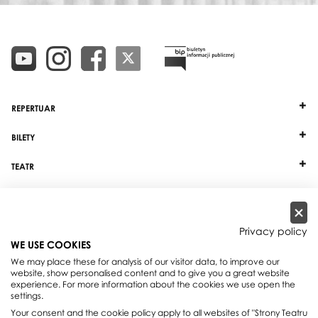
REPERTUAR
BILETY
TEATR
DZIAŁALNOŚĆ
INNE
Privacy policy
WE USE COOKIES
WSPÓŁPRACA
We may place these for analysis of our visitor data, to improve our
website, show personalised content and to give you a great website
experience. For more information about the cookies we use open the
Teatr Wielki - Opera Narodowa, plac Teatralny 1, 00-950 Warszawa, skrytka
settings.
pocztowa 59
Your consent and the cookie policy apply to all websites of "Strony Teatru