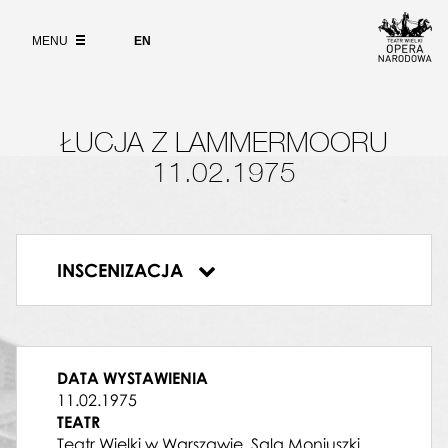
Wybierz
język
O PROJEKCIE
angielski
MENU
EN
WYSZUKIWARKA
ŁUCJA Z LAMMERMOORU
11.02.1975
RAJMUND BIDEBENT
Edmund Kossowski
INSCENIZACJA
DYRYGENT
Łucja z Lammermooru
Wojciech Rajski
HENRYK ASHTON
Zdzisław Klimek
NORMAN
DATA WYSTAWIENIA
Jan Góralski
11.02.1975
ALICJA
TEATR
Irena Ślifarska
Teatr Wielki w Warszawie, Sala Moniuszki