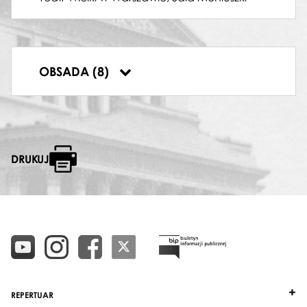
EDGAR RAVENSWOOD
Kazimierz Pustelak
ARTUR BUCKLAW
Kazimierz Dłuha
ŁUCJA
OBSADA (8)
Halina Słonicka
DRUKUJ
REPERTUAR