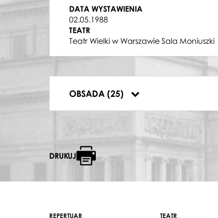
MATEUSZ, CZICZIKOW
DATA WYSTAWIENIA
Marcin Rudziński
02.05.1988
FRIEDA
TEATR
Ewa Gawrońska
Teatr Wielki w Warszawie Sala Moniuszki
PIELĘGNIARZ
Alina Walczak
,
Zdzisław Książek-Rozen
MAŁGORZATA
Jadwiga Teresa Stępień
DOKTOR STRAWIŃSKI
OBSADA (25)
Jan Góralski
DRUKUJ
REPERTUAR
TEATR