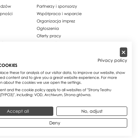
widzów
Partnerzy i sponsorzy
ępności
Współpraca i wsparcie
Organizacja imprez
Ogłoszenia
Oferty pracy
ości / Cookies
Dla mediów
h osobowych
Zamówienia publiczne
w
Zamówienia na usługi
Privacy policy
społeczne
COOKIES
e
Biuletyn Informacji Publicznej
ace these for analysis of our visitor data, to improve our website, show
sed content and to give you a great website experience. For more
on about the cookies we use open the settings.
nt and the cookie policy apply to all websites of "Strony Teatru
 (TYPO3)", including: VOD, Archiwum, Strona główna.
Accept all
No, adjust
Deny