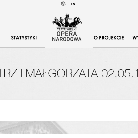
Wybierz
KONTRAST
EN
język
angielski
STATYSTYKI
O PROJEKCIE
W
tyna Lewicka
TRZ I MAŁGORZATA 02.05.