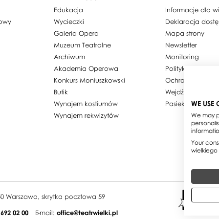
Edukacja
Informacje dla 
dowy
Wycieczki
Deklaracja dost
Galeria Opera
Mapa strony
Muzeum Teatralne
Newsletter
Archiwum
Monitoring
Akademia Operowa
Polityka prywatn
Konkurs Moniuszkowski
Ochrona danyc
Butik
Wejdź w obiekty
WE USE 
Wynajem kostiumów
Pasieka w Teatrz
Wynajem rekwizytów
We may pl
personali
informati
Your conse
wielkiego
950 Warszawa, skrytka pocztowa 59
 692 02 00
E-mail:
office@teatrwielki.pl