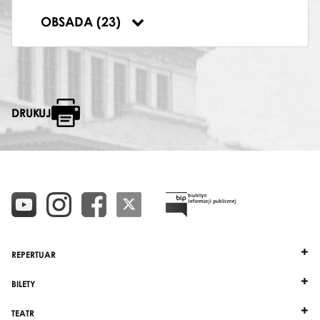
Elżbieta Kostarz
,
Barbara Kryda
,
Beata
OBSADA (23)
Kwapp
,
Halina Wiśniewska
DRUKUJ
REPERTUAR
BILETY
TEATR