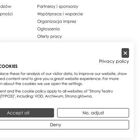
widzów
Partnerzy i sponsorzy
ępności
Współpraca i wsparcie
Organizacja imprez
Ogłoszenia
Oferty pracy
ości / Cookies
Dla mediów
h osobowych
Zamówienia publiczne
w
Zamówienia na usługi
Privacy policy
społeczne
COOKIES
e
Biuletyn Informacji Publicznej
ace these for analysis of our visitor data, to improve our website, show
sed content and to give you a great website experience. For more
on about the cookies we use open the settings.
nt and the cookie policy apply to all websites of "Strony Teatru
 (TYPO3)", including: VOD, Archiwum, Strona główna.
Accept all
No, adjust
Deny