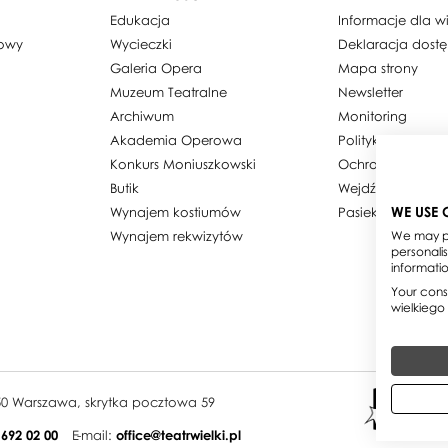
Edukacja
Informacje dla 
dowy
Wycieczki
Deklaracja dost
Galeria Opera
Mapa strony
Muzeum Teatralne
Newsletter
Archiwum
Monitoring
Akademia Operowa
Polityka prywatn
Konkurs Moniuszkowski
Ochrona danyc
Butik
Wejdź w obiekty
WE USE 
Wynajem kostiumów
Pasieka w Teatrz
Wynajem rekwizytów
We may pl
personali
informati
Your conse
wielkiego
950 Warszawa, skrytka pocztowa 59
 692 02 00
E-mail:
office@teatrwielki.pl