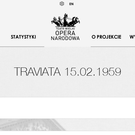
Wybierz
KONTRAST
EN
język
angielski
STATYSTYKI
O PROJEKCIE
W
TRAVIATA 15.02.1959