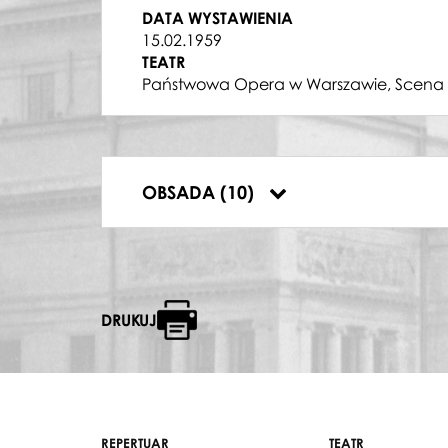
BARON DOUPHAL
DATA WYSTAWIENIA
Robert Młynarski
15.02.1959
DOKTOR GRENVIL
TEATR
Feliks Rud
Państwowa Opera w Warszawie, Scena 
MARKIZ DE OBIGNY
Edward Pawlak
GASTON DE LETORIERES
Witold Zalewski
VIOLETTA VALERY
OBSADA (10)
Halina Słonicka
DRUKUJ
REPERTUAR
TEATR