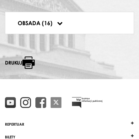
DYRYGENT
Robert Satanowski
WOZZECK
OBSADA (16)
Jerzy Kulesza
DRUKUJ
REPERTUAR
BILETY