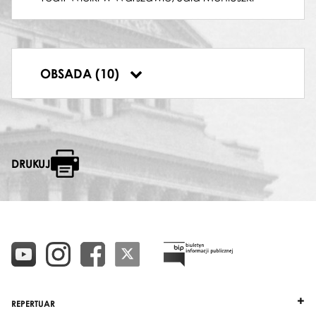
ROZYNA
Ewa Podleś
BARTOLO
Władysław Skoraczewski
BERTA
OBSADA (10)
Wanda Bargiełowska-Bargeyllo
DRUKUJ
REPERTUAR