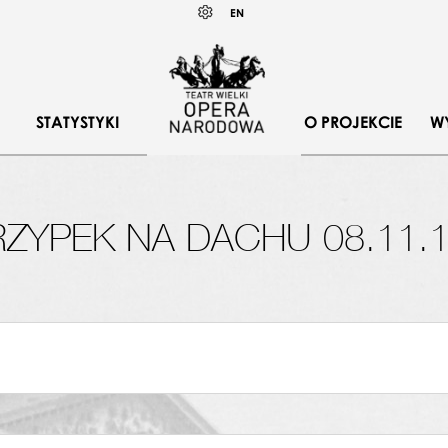
Wybierz
KONTRAST
EN
język
angielski
STATYSTYKI
O PROJEKCIE
W
ZYPEK NA DACHU 08.11.