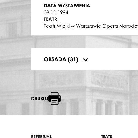
GOŁDA
DATA WYSTAWIENIA
Elżbieta Hoff
08.11.1994
DYRYGENT
TEATR
Jakub Kowalski
Teatr Wielki w Warszawie Opera Narodo
ŻYD 2
Wiesław Bednarek
ABRAM
Wiesław Bednarek
SKRZYPEK
OBSADA (31)
Stanisław Tomanek
DRUKUJ
REPERTUAR
TEATR