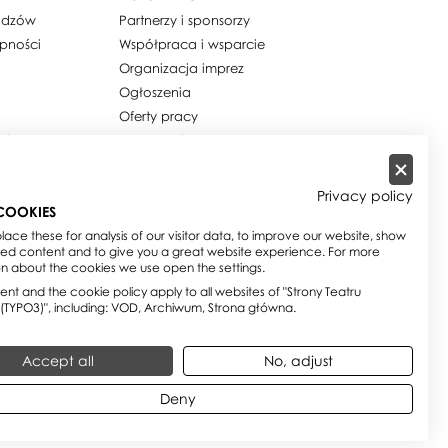
widzów
Partnerzy i sponsorzy
ępności
Współpraca i wsparcie
Organizacja imprez
Ogłoszenia
Oferty pracy
ości / Cookies
Dla mediów
h osobowych
Zamówienia publiczne
w
Zamówienia na usługi
Privacy policy
społeczne
COOKIES
e
Biuletyn Informacji Publicznej
ace these for analysis of our visitor data, to improve our website, show
sed content and to give you a great website experience. For more
on about the cookies we use open the settings.
nt and the cookie policy apply to all websites of "Strony Teatru
 (TYPO3)", including: VOD, Archiwum, Strona główna.
Accept all
No, adjust
Deny