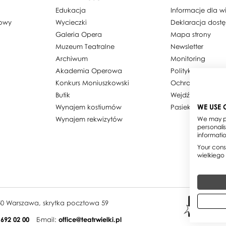
Edukacja
Informacje dla 
dowy
Wycieczki
Deklaracja dost
Galeria Opera
Mapa strony
Muzeum Teatralne
Newsletter
Archiwum
Monitoring
Akademia Operowa
Polityka prywatn
Konkurs Moniuszkowski
Ochrona danyc
Butik
Wejdź w obiekty
WE USE 
Wynajem kostiumów
Pasieka w Teatrz
Wynajem rekwizytów
We may pl
personali
informati
Your conse
wielkiego
950 Warszawa, skrytka pocztowa 59
 692 02 00
E-mail:
office@teatrwielki.pl