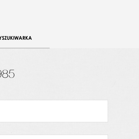
YSZUKIWARKA
985