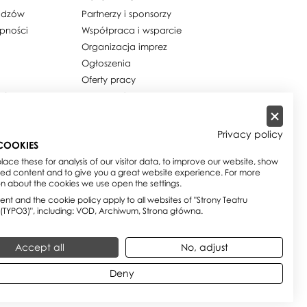
widzów
Partnerzy i sponsorzy
ępności
Współpraca i wsparcie
Organizacja imprez
Ogłoszenia
Oferty pracy
ości / Cookies
Dla mediów
h osobowych
Zamówienia publiczne
w
Zamówienia na usługi
Privacy policy
społeczne
COOKIES
e
Biuletyn Informacji Publicznej
ace these for analysis of our visitor data, to improve our website, show
sed content and to give you a great website experience. For more
on about the cookies we use open the settings.
nt and the cookie policy apply to all websites of "Strony Teatru
 (TYPO3)", including: VOD, Archiwum, Strona główna.
Accept all
No, adjust
Deny