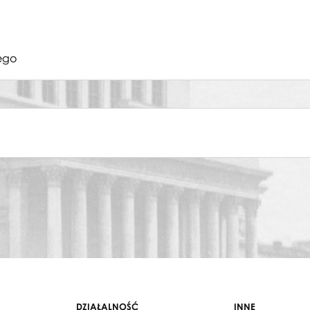
ego
DZIAŁALNOŚĆ
INNE