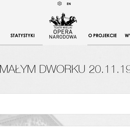
Wybierz
KONTRAST
EN
język
angielski
STATYSTYKI
O PROJEKCIE
W
MAŁYM DWORKU 20.11.1