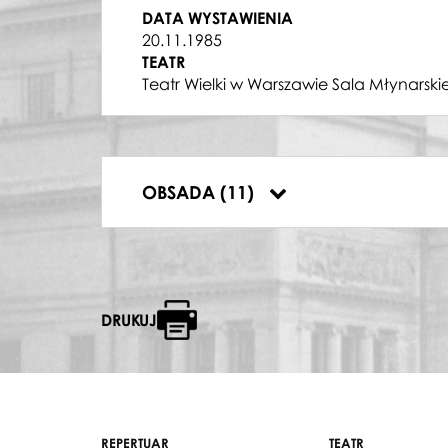
MASZEJKO
DATA WYSTAWIENIA
Lesław Pawluk
20.11.1985
KUCHARKA
TEATR
Wiesław Kuźmiak
Teatr Wielki w Warszawie Sala Młynarski
MARCELI
Andrzej Łukomski
DYRYGENT
Antoni Wicherek
KUZYN
OBSADA (11)
Piotr Czajkowski
DRUKUJ
REPERTUAR
TEATR