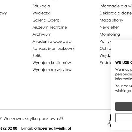
Edukacja
Informacje dla 
dowy
Wycieczki
Deklaracja dost
Galeria Opera
Mapa strony
Muzeum Teatralne
Newsletter
Archiwum
Monitoring
Akademia Operowa
Polityka prywatn
Konkurs Moniuszkowski
Ochrona danyc
Butik
Wejdź w obiekty
WE USE 
Wynajem kostiumów
Pasieka w Teatrz
Wynajem rekwizytów
We may pl
personali
informati
Your conse
wielkiego
950 Warszawa, skrytka pocztowa 59
 692 02 00
E-mail:
office@teatrwielki.pl