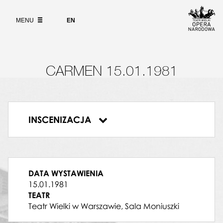
Wybierz
język
O PROJEKCIE
DYRYGENT
angielski
MENU
EN
Mieczysław Nowakowski
WYSZUKIWARKA
ESCAMILLO
Jan Czekay
DANCAIRO
Lesław Pawluk
CARMEN 15.01.1981
MORALES
Włodzimierz Polatyński
FRASQUITA
Anna Milczarek
INSCENIZACJA
LILLAS PASTIA
Carmen
TANIEC CYGAŃSKI W II AKCIE
DON JOSE
Roman Węgrzyn
MERCEDES
DATA WYSTAWIENIA
Irena Ślifarska
15.01.1981
REMENDADO
TEATR
Kazimierz Dłuha
Teatr Wielki w Warszawie, Sala Moniuszki
ZUNIGA
Edward Pawlak