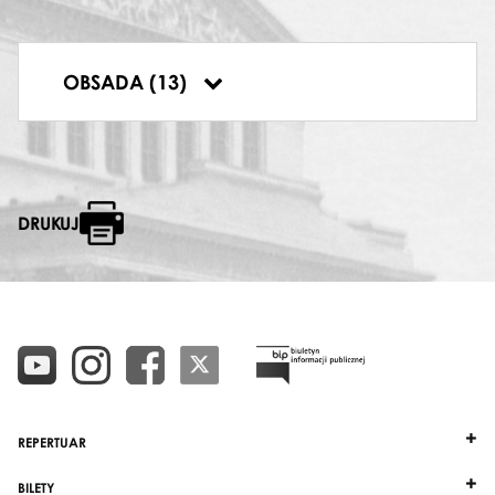
CARMEN
Maria Olkisz
MICAELA
OBSADA (13)
Barbara Zagórzanka
DRUKUJ
REPERTUAR
BILETY